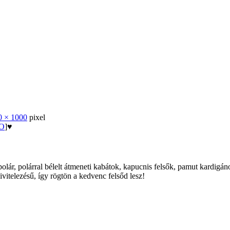
0 × 1000
pixel
O
]♥
polár, polárral bélelt átmeneti kabátok, kapucnis felsők, pamut kardigá
telezésű, így rögtön a kedvenc felsőd lesz!