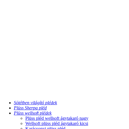
Sötétben világító plédek
Plüss Sherpa pléd
Plüss wellsoft plédek
Plüss pléd wellsoft ágytakaró nagy
Wellsoft plüss pléd ágytakaró kicsi
Karácsonyi plüss pléd