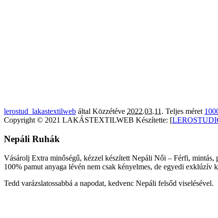
lerostud_lakastextilweb
által
Közzétéve
2022.03.11.
Teljes méret
100
Copyright © 2021 LAKÁSTEXTILWEB Készítette: [
LEROSTUDI
Nepáli Ruhák
Vásárolj Extra minőségű, kézzel készített Nepáli Női – Férfi, mintás, 
100% pamut anyaga lévén nem csak kényelmes, de egyedi exklúzív kivi
Tedd varázslatossabbá a napodat, kedvenc Nepáli felsőd viselésével.