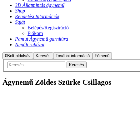
3D Állatmintás ágynemű
Shop
Rendelési Információk
Saját
Belépés/Regisztráció
Fiókom
Pamut Ágynemű garnitúra
Nepáli ruházat
0
Bolt oldalsáv
Keresés
További információ
Főmenü
Ágynemű Zöldes Szürke Csillagos