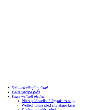
Sötétben világító plédek
Plüss Sherpa pléd
Plüss wellsoft plédek
Plüss pléd wellsoft ágytakaró nagy
Wellsoft plüss pléd ágytakaró kicsi
Karácsonyi plüss pléd