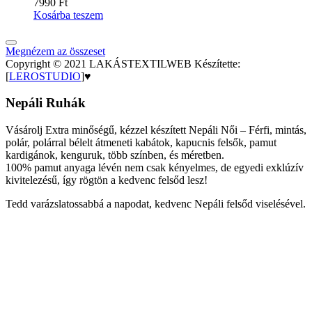
7990
Ft
Kosárba teszem
Megnézem az összeset
Copyright © 2021 LAKÁSTEXTILWEB Készítette:
[
LEROSTUDIO
]♥
Nepáli Ruhák
Vásárolj Extra minőségű, kézzel készített Nepáli Női – Férfi, mintás,
polár, polárral bélelt átmeneti kabátok, kapucnis felsők, pamut
kardigánok, kenguruk, több színben, és méretben.
100% pamut anyaga lévén nem csak kényelmes, de egyedi exklúzív
kivitelezésű, így rögtön a kedvenc felsőd lesz!
Tedd varázslatossabbá a napodat, kedvenc Nepáli felsőd viselésével.