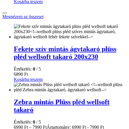
Kosárba teszem
Megnézem az összeset
Fekete szív mintás ágytakaró plüss
pléd wellsoft takaró 200x230
Értékelés:
0
/ 5
6890
Ft
Kosárba teszem
Zebra mintás Plüss pléd wellsoft
takaró
Értékelés:
0
/ 5
6990
Ft
–
7990
Ft
Ártartomány: 6990 Ft - 7990 Ft