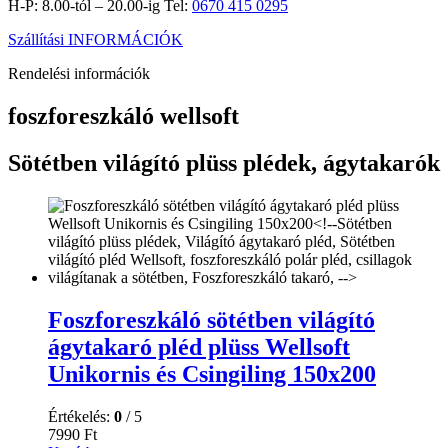
H-P: 8.00-tól – 20.00-ig Tel:
0670 415 0295
Szállítási INFORMÁCIÓK
Rendelési információk
foszforeszkáló wellsoft
Sötétben világító plüss plédek, ágytakarók
Foszforeszkáló sötétben világító
ágytakaró pléd plüss Wellsoft
Unikornis és Csingiling 150x200
Értékelés:
0
/ 5
7990
Ft