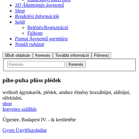
3D Állatmintás ágynemű
Shop
Rendelési Információk
Saját
Belépés/Regisztráció
Fiókom
Pamut Ágynemű garnitúra
Nepáli ruházat
0
Bolt oldalsáv
Keresés
További információ
Főmenü
pihe-puha
plüss plédek
wellsoft ágytakarók, plédek, amihez élmény hozzábújni, alábújni,
ráfeküdni,
shop
Ingyenes szállítás
Újpestre, Budapest IV. - ik kerületébe
Gyors Ügyfélszolgálat