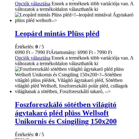
Opciók választása
Ennek a terméknek több variációja van. A
változatok a termékoldalon választhatók ki
Leopárd mintás Plüss pléd
Értékelés:
0
/ 5
6990
Ft
–
7990
Ft
Ártartomány: 6990 Ft - 7990 Ft
Opciók választása
Ennek a terméknek több variációja van. A
változatok a termékoldalon választhatók ki
Foszforeszkáló sötétben világító
ágytakaró pléd plüss Wellsoft
Unikornis és Csingiling 150x200
Értékelés:
0
/ 5