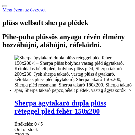
Megnézem az összeset
plüss wellsoft sherpa plédek
Pihe-puha plüssös anyaga révén élmény
hozzábújni, alábújni, ráfeküdni.
Sherpa ágytakaró dupla plüss
réteggel pléd fehér 150x200
Értékelés:
0
/ 5
Out of stock
7290
Ft