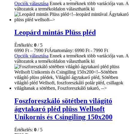
Opciók választása
Ennek a terméknek több variációja van. A
változatok a termékoldalon választhatók ki
Leopárd mintás Plüss pléd
Értékelés:
0
/ 5
6990
Ft
–
7990
Ft
Ártartomány: 6990 Ft - 7990 Ft
Opciók választása
Ennek a terméknek több variációja van. A
változatok a termékoldalon választhatók ki
Foszforeszkáló sötétben világító
ágytakaró pléd plüss Wellsoft
Unikornis és Csingiling 150x200
Értékelés:
0
/ 5