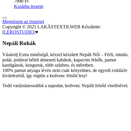
7990
Ft
Kosárba teszem
Megnézem az összeset
Copyright © 2021 LAKÁSTEXTILWEB Készítette:
[
LEROSTUDIO
]♥
Nepáli Ruhák
Vásárolj Extra minőségű, kézzel készített Nepáli Női – Férfi, mintás,
polár, polárral bélelt átmeneti kabátok, kapucnis felsők, pamut
kardigánok, kenguruk, több színben, és méretben.
100% pamut anyaga lévén nem csak kényelmes, de egyedi exklúzív
kivitelezésű, így rögtön a kedvenc felsőd lesz!
Tedd varázslatossabbá a napodat, kedvenc Nepáli felsőd viselésével.