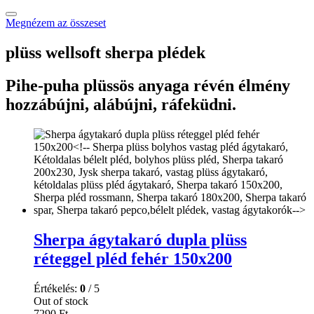
Megnézem az összeset
plüss wellsoft sherpa plédek
Pihe-puha plüssös anyaga révén élmény
hozzábújni, alábújni, ráfeküdni.
Sherpa ágytakaró dupla plüss
réteggel pléd fehér 150x200
Értékelés:
0
/ 5
Out of stock
7290
Ft