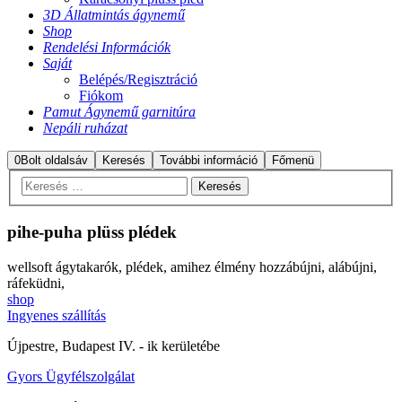
3D Állatmintás ágynemű
Shop
Rendelési Információk
Saját
Belépés/Regisztráció
Fiókom
Pamut Ágynemű garnitúra
Nepáli ruházat
0
Bolt oldalsáv
Keresés
További információ
Főmenü
pihe-puha
plüss plédek
wellsoft ágytakarók, plédek, amihez élmény hozzábújni, alábújni,
ráfeküdni,
shop
Ingyenes szállítás
Újpestre, Budapest IV. - ik kerületébe
Gyors Ügyfélszolgálat