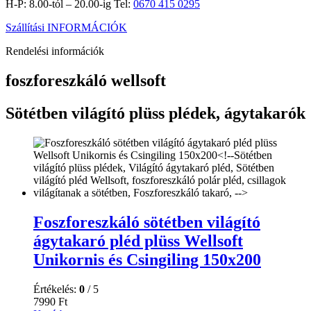
H-P: 8.00-tól – 20.00-ig Tel:
0670 415 0295
Szállítási INFORMÁCIÓK
Rendelési információk
foszforeszkáló wellsoft
Sötétben világító plüss plédek, ágytakarók
Foszforeszkáló sötétben világító
ágytakaró pléd plüss Wellsoft
Unikornis és Csingiling 150x200
Értékelés:
0
/ 5
7990
Ft