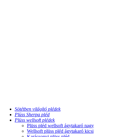
Sötétben világító plédek
Plüss Sherpa pléd
Plüss wellsoft plédek
Plüss pléd wellsoft ágytakaró nagy
Wellsoft plüss pléd ágytakaró kicsi
Karácsonyi plüss pléd