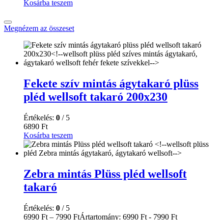
Kosárba teszem
Megnézem az összeset
Fekete szív mintás ágytakaró plüss
pléd wellsoft takaró 200x230
Értékelés:
0
/ 5
6890
Ft
Kosárba teszem
Zebra mintás Plüss pléd wellsoft
takaró
Értékelés:
0
/ 5
6990
Ft
–
7990
Ft
Ártartomány: 6990 Ft - 7990 Ft